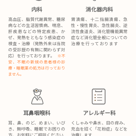
内科
消化器内科
高血圧、脂質代謝異常、糖尿
胃潰瘍、十二指腸潰瘍、急
病などの生活習慣病、喘息、
性・慢性胃炎、急性腸炎、逆
肝疾患などの特定疾患、か
流性食道炎、消化管機能異常
ぜ、発熱をともなう感染症の
症など消化管全般についての
検査・治療（発熱外来は当院
治療を行っております
の受診歴の有無に関わらず対
応）を行っております。
※不
安、不眠の新規の患者様の診
療・睡眠薬の処方は行っており
ません。
耳鼻咽喉科
アレルギー科
耳、鼻、のど、めまい、いび
くしゃみや鼻水、目の痒み、
き、無呼吸、睡眠でお困りの
充血を招く「花粉症」などを
方、お気軽にご相談ください
治療します